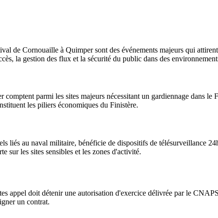
tival de Cornouaille à Quimper sont des événements majeurs qui attirent d
cès, la gestion des flux et la sécurité du public dans des environnements
r comptent parmi les sites majeurs nécessitant un gardiennage dans le F
onstituent les piliers économiques du Finistère.
iels liés au naval militaire, bénéficie de dispositifs de télésurveillance 
 sur les sites sensibles et les zones d'activité.
aites appel doit détenir une autorisation d'exercice délivrée par le CNAPS
igner un contrat.