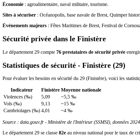
Économie
: agroalimentaire, naval militaire, tourisme.
Sites à sécuriser
: Océanopolis, base navale de Brest, Quimper histor
Événements majeurs
: Fêtes Maritimes de Brest, Festival de Cornoua
Sécurité privée dans le Finistère
Le département 29 compte
76 prestataires de sécurité privée
enregis
Statistiques de sécurité - Finistère (29)
Pour évaluer les besoins en sécurité du 29 (Finistère), voici les statistiq
Indicateur
Finistère
Moyenne nationale
Violences (‰)
5,09
~5,5 ‰
Vols (‰)
9,13
~15 ‰
Cambriolages (‰)
4,01
~4 ‰
Source : data.gouv.fr - Ministère de l'Intérieur (SSMSI), données 2024
Le département 29 se classe
82e
au niveau national pour le taux de cri