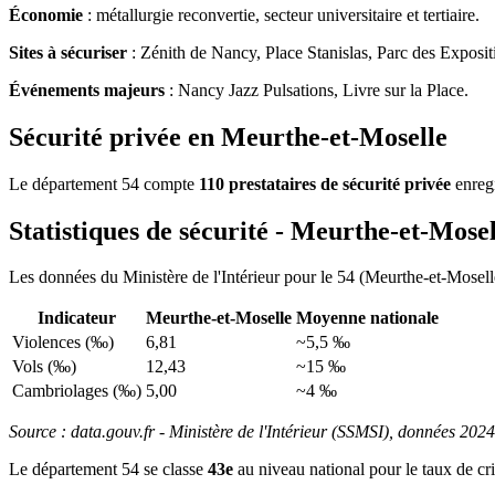
Économie
: métallurgie reconvertie, secteur universitaire et tertiaire.
Sites à sécuriser
: Zénith de Nancy, Place Stanislas, Parc des Exposit
Événements majeurs
: Nancy Jazz Pulsations, Livre sur la Place.
Sécurité privée en Meurthe-et-Moselle
Le département 54 compte
110 prestataires de sécurité privée
enregi
Statistiques de sécurité - Meurthe-et-Mosel
Les données du Ministère de l'Intérieur pour le 54 (Meurthe-et-Moselle
Indicateur
Meurthe-et-Moselle
Moyenne nationale
Violences (‰)
6,81
~5,5 ‰
Vols (‰)
12,43
~15 ‰
Cambriolages (‰)
5,00
~4 ‰
Source : data.gouv.fr - Ministère de l'Intérieur (SSMSI), données 2024
Le département 54 se classe
43e
au niveau national pour le taux de cr