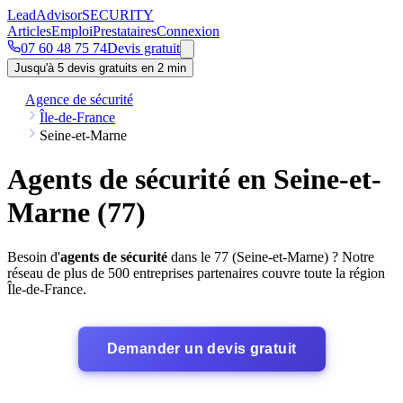
Lead
Advisor
SECURITY
Articles
Emploi
Prestataires
Connexion
07 60 48 75 74
Devis gratuit
Jusqu'à 5 devis gratuits en 2 min
Agence de sécurité
Île-de-France
Seine-et-Marne
Agents de sécurité en Seine-et-
Marne (77)
Besoin d'
agents de sécurité
dans le 77 (Seine-et-Marne) ? Notre
réseau de plus de 500 entreprises partenaires couvre toute la région
Île-de-France.
Demander un devis gratuit