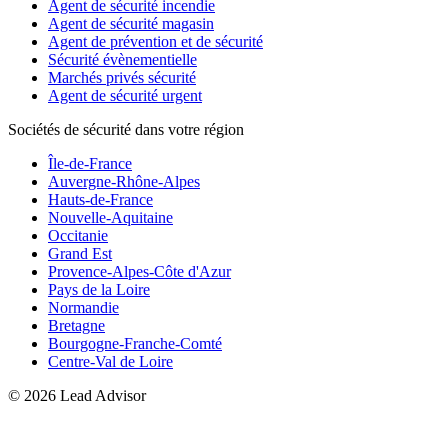
Agent de sécurité incendie
Agent de sécurité magasin
Agent de prévention et de sécurité
Sécurité évènementielle
Marchés privés sécurité
Agent de sécurité urgent
Sociétés de sécurité dans votre région
Île-de-France
Auvergne-Rhône-Alpes
Hauts-de-France
Nouvelle-Aquitaine
Occitanie
Grand Est
Provence-Alpes-Côte d'Azur
Pays de la Loire
Normandie
Bretagne
Bourgogne-Franche-Comté
Centre-Val de Loire
©
2026
Lead Advisor