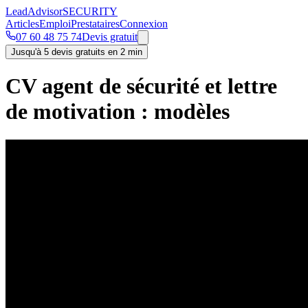
Lead
Advisor
SECURITY
Articles
Emploi
Prestataires
Connexion
07 60 48 75 74
Devis gratuit
Jusqu'à 5 devis gratuits en 2 min
CV agent de sécurité et lettre
de motivation : modèles