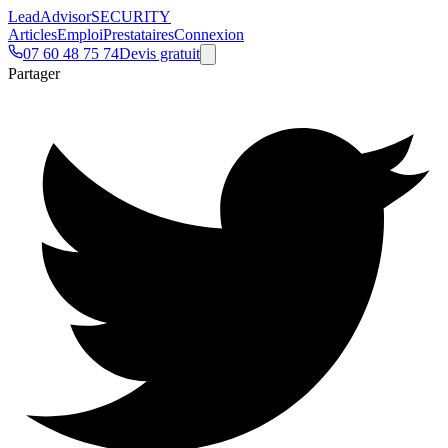
Lead
Advisor
SECURITY
Articles
Emploi
Prestataires
Connexion
07 60 48 75 74
Devis gratuit
Partager