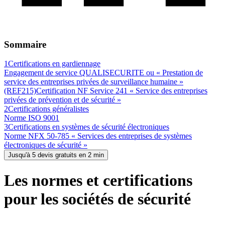
Sommaire
1
Certifications en gardiennage
Engagement de service QUALISECURITE ou « Prestation de
service des entreprises privées de surveillance humaine »
(REF215)
Certification NF Service 241 « Service des entreprises
privées de prévention et de sécurité »
2
Certifications généralistes
Norme ISO 9001
3
Certifications en systèmes de sécurité électroniques
Norme NFX 50-785 « Services des entreprises de systèmes
électroniques de sécurité »
Jusqu'à 5 devis gratuits en 2 min
Les normes et certifications
pour les sociétés de sécurité