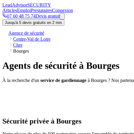
Lead
Advisor
SECURITY
Articles
Emploi
Prestataires
Connexion
07 60 48 75 74
Devis gratuit
Jusqu'à 5 devis gratuits en 2 min
Agence de sécurité
Centre-Val de Loire
Cher
Bourges
Agents de sécurité à Bourges
À la recherche d'un
service de gardiennage
à Bourges ? Nos partenai
Sécurité privée à Bourges
Notre réseau de plus de 500 partenaires couvre l'ensemble du territoi