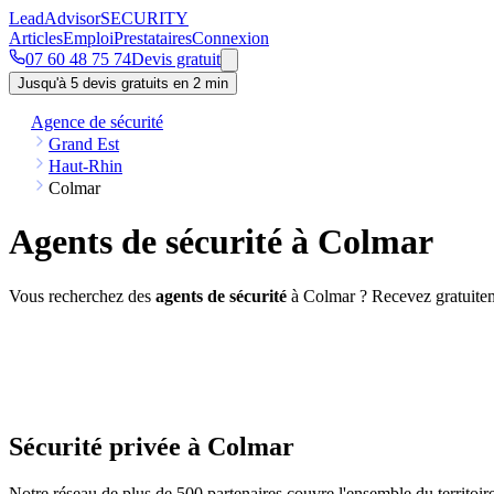
Lead
Advisor
SECURITY
Articles
Emploi
Prestataires
Connexion
07 60 48 75 74
Devis gratuit
Jusqu'à 5 devis gratuits en 2 min
Agence de sécurité
Grand Est
Haut-Rhin
Colmar
Agents de sécurité à Colmar
Vous recherchez des
agents de sécurité
à Colmar ? Recevez gratuitem
Sécurité privée à Colmar
Notre réseau de plus de 500 partenaires couvre l'ensemble du territoi