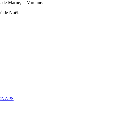
rds de Marne, la Varenne.
hé de Noël.
CNAPS
.