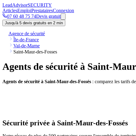
Lead
Advisor
SECURITY
Articles
Emploi
Prestataires
Connexion
07 60 48 75 74
Devis gratuit
Jusqu'à 5 devis gratuits en 2 min
Agence de sécurité
Île-de-France
Val-de-Marne
Saint-Maur-des-Fosses
Agents de sécurité à Saint-Maur
Agents de sécurité à Saint-Maur-des-Fossés
: comparez les tarifs d
Sécurité privée à Saint-Maur-des-Fossés
Notre réseau de plus de 500 partenaires couvre l'ensemble du territoi