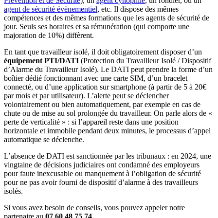
Prévention et de Sécurité
), un
agent cynophile
, un rondier, ou un
agent de sécurité évènementiel
, etc. Il dispose des mêmes
compétences et des mêmes formations que les agents de sécurité de
jour. Seuls ses horaires et sa rémunération (qui comporte une
majoration de 10%) diffèrent.
En tant que travailleur isolé, il doit obligatoirement disposer d’un
équipement PTI/DATI
(Protection du Travailleur Isolé / Dispositif
d’Alarme du Travailleur Isolé). Le DATI peut prendre la forme d’un
boîtier dédié fonctionnant avec une carte SIM, d’un bracelet
connecté, ou d’une application sur smartphone (à partir de 5 à 20€
par mois et par utilisateur). L’alerte peut se déclencher
volontairement ou bien automatiquement, par exemple en cas de
chute ou de mise au sol prolongée du travailleur. On parle alors de «
perte de verticalité » : si l’appareil reste dans une position
horizontale et immobile pendant deux minutes, le processus d’appel
automatique se déclenche.
L’absence de DATI est sanctionnée par les tribunaux : en 2024, une
vingtaine de décisions judiciaires ont condamné des employeurs
pour faute inexcusable ou manquement à l’obligation de sécurité
pour ne pas avoir fourni de dispositif d’alarme à des travailleurs
isolés.
Si vous avez besoin de conseils, vous pouvez appeler notre
partenaire au
07 60 48 75 74