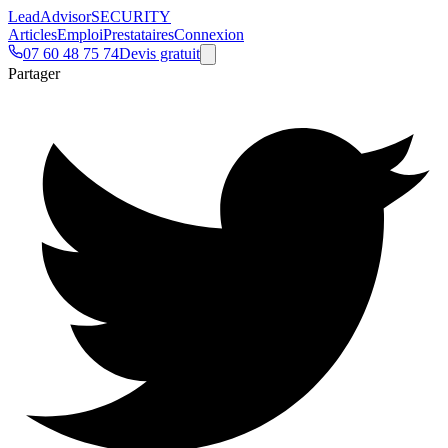
Lead
Advisor
SECURITY
Articles
Emploi
Prestataires
Connexion
07 60 48 75 74
Devis gratuit
Partager