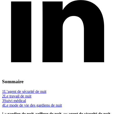
Sommaire
1
L’agent de sécurité de nuit
2
Le travail de nuit
3
Suivi médical
4
Le mode de vie des gardiens de nuit
Le
gardien de nuit
,
veilleur de nuit
, ou
agent de sécurité de nuit