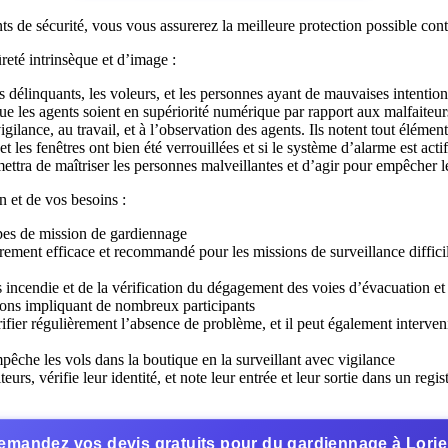
ts de sécurité, vous vous assurerez la meilleure protection possible cont
reté intrinsèque et d’image :
s délinquants, les voleurs, et les personnes ayant de mauvaises intentions
que les agents soient en supériorité numérique par rapport aux malfaiteur
gilance, au travail, et à l’observation des agents. Ils notent tout élémen
 et les fenêtres ont bien été verrouillées et si le système d’alarme est acti
ettra de maîtriser les personnes malveillantes et d’agir pour empêcher le
on et de vos besoins :
ypes de mission de gardiennage
rement efficace et recommandé pour les missions de surveillance difficil
 incendie et de la vérification du dégagement des voies d’évacuation e
ions impliquant de nombreux participants
 vérifier régulièrement l’absence de problème, et il peut également interv
empêche les vols dans la boutique en la surveillant avec vigilance
rs, vérifie leur identité, et note leur entrée et leur sortie dans un regist
emandez vos devis gratuits pour du gardiennage à Lorie