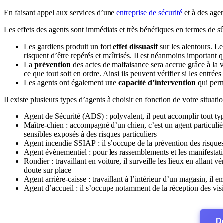
En faisant appel aux services d’une
entreprise de sécurité
et à des agen
Les effets des agents sont immédiats et très bénéfiques en termes de sû
Les gardiens produit un fort
effet dissuasif
sur les alentours. Le
risquent d’être repérés et maîtrisés. Il est néanmoins important 
La
prévention
des actes de malfaisance sera accrue grâce à la vi
ce que tout soit en ordre. Ainsi ils peuvent vérifier si les entrées
Les agents ont également une
capacité d’intervention
qui perm
Il existe plusieurs types d’agents à choisir en fonction de votre situati
Agent de Sécurité (ADS) : polyvalent, il peut accomplir tout t
Maître-chien : accompagné d’un chien, c’est un agent particuliè
sensibles exposés à des risques particuliers
Agent incendie SSIAP : il s’occupe de la prévention des risques
Agent évènementiel : pour les rassemblements et les manifestat
Rondier : travaillant en voiture, il surveille les lieux en allant
doute sur place
Agent arrière-caisse : travaillant à l’intérieur d’un magasin, il 
Agent d’accueil : il s’occupe notamment de la réception des visiteu
D