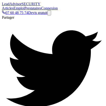
Lead
Advisor
SECURITY
Articles
Emploi
Prestataires
Connexion
07 60 48 75 74
Devis gratuit
Partager