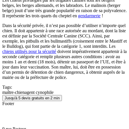
Les chiens privilégiés par les brigades canines sont les bergers
belges, les berges allemands, et les labradors. Le malinois (berger
belge) jouit d’une très grande popularité en raison de sa polyvalence.
Il représente les trois quarts du cheptel en
gendarmerie
!
Dans la sécurité privée, il n’est pas possible d’utiliser n’importe quel
chien. Il doit appartenir à une race autorisée au mordant, dont la liste
est définie par la Société Centrale Canine (SCC). Ainsi, par
exemple, les pitbulls et les bullmastiffs (croisement entre le Mastiff et
le Bulldog), qui font partie de la catégorie 1, sont interdits. Les
chiens utilisés pour la sécurité
doivent impérativement appartenir à la
seconde catégorie et remplir plusieurs autres conditions : avoir au
moins 1 an et demi (18 mois), détenir un passeport de l’UE, et être à
jour dans leur vaccination. Son maître, lui, doit être en possession
d’un permis de détention de chien dangereux, à obtenir auprès de la
mairie ou de la préfecture de police.
Tags:
maître-chien
agent cynophile
Jusqu'à 5 devis gratuits en 2 min
Footer
9 rue Pasteur