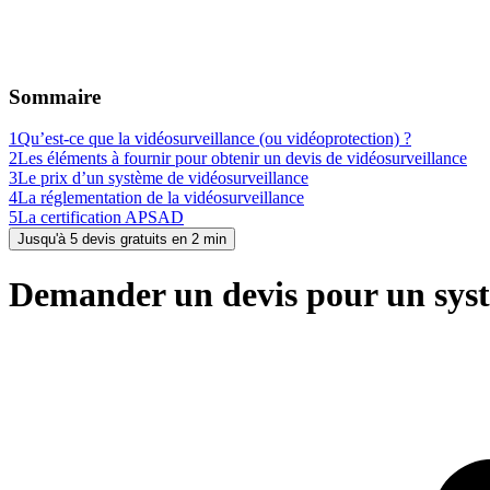
Sommaire
1
Qu’est-ce que la vidéosurveillance (ou vidéoprotection) ?
2
Les éléments à fournir pour obtenir un devis de vidéosurveillance
3
Le prix d’un système de vidéosurveillance
4
La réglementation de la vidéosurveillance
5
La certification APSAD
Jusqu'à 5 devis gratuits en 2 min
Demander un devis pour un syst