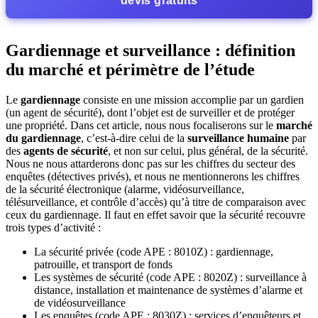
devis gratuits
Gardiennage et surveillance : définition
du marché et périmètre de l’étude
Le
gardiennage
consiste en une mission accomplie par un gardien
(un agent de sécurité), dont l’objet est de surveiller et de protéger
une propriété. Dans cet article, nous nous focaliserons sur le
marché
du gardiennage
, c’est-à-dire celui de la
surveillance humaine
par
des
agents de sécurité
, et non sur celui, plus général, de la sécurité.
Nous ne nous attarderons donc pas sur les chiffres du secteur des
enquêtes (détectives privés), et nous ne mentionnerons les chiffres
de la sécurité électronique (alarme, vidéosurveillance,
télésurveillance, et contrôle d’accès) qu’à titre de comparaison avec
ceux du gardiennage. Il faut en effet savoir que la sécurité recouvre
trois types d’activité :
La sécurité privée (code APE : 8010Z) : gardiennage,
patrouille, et transport de fonds
Les systèmes de sécurité (code APE : 8020Z) : surveillance à
distance, installation et maintenance de systèmes d’alarme et
de vidéosurveillance
Les enquêtes (code APE : 8030Z) : services d’enquêteurs et