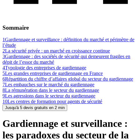
Sommaire
1
Gardiennage et surveillance : définition du marché et périmètre de
l’étude
2
La sécurité privée : un marché en croissance continue
3
Gardiennage : des sociétés de sécurité qui demeurent fragiles en
dépit de l’essor du marché
4
Typologie des entreprises de gardiennage
5
Les grandes entreprises de gardiennage en France
6
Répartition du chiffre d’affaires global du secteur du gardiennage
7
Les embauches sur le marché du gardiennage
8
La rémunération dans le secteur du gardiennage
9
Les agressions dans le secteur du gardiennage
10
Les centres de formation pour agents de sécurité
Jusqu'à 5 devis gratuits en 2 min
Gardiennage et surveillance :
les paradoxes du secteur de la