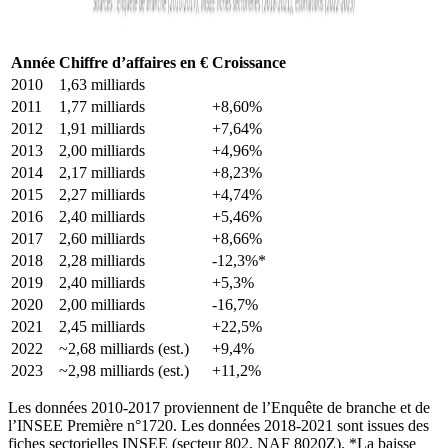
Année
Chiffre d’affaires en €
Croissance
2010
1,63 milliards
2011
1,77 milliards
+8,60%
2012
1,91 milliards
+7,64%
2013
2,00 milliards
+4,96%
2014
2,17 milliards
+8,23%
2015
2,27 milliards
+4,74%
2016
2,40 milliards
+5,46%
2017
2,60 milliards
+8,66%
2018
2,28 milliards
-12,3%*
2019
2,40 milliards
+5,3%
2020
2,00 milliards
-16,7%
2021
2,45 milliards
+22,5%
2022
~2,68 milliards (est.)
+9,4%
2023
~2,98 milliards (est.)
+11,2%
Les données 2010-2017 proviennent de l’Enquête de branche et de
l’INSEE Première n°1720. Les données 2018-2021 sont issues des
fiches sectorielles INSEE (secteur 802, NAF 8020Z). *La baisse