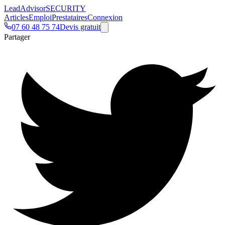
Lead
Advisor
SECURITY
Articles
Emploi
Prestataires
Connexion
07 60 48 75 74
Devis gratuit
Partager