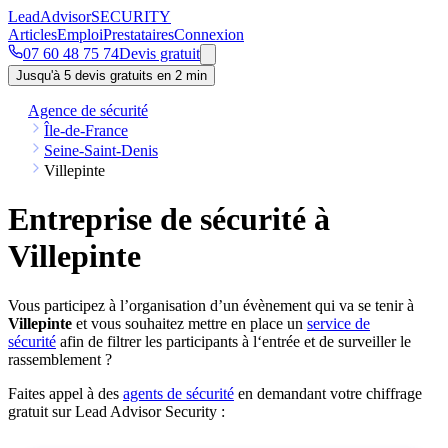
Lead
Advisor
SECURITY
Articles
Emploi
Prestataires
Connexion
07 60 48 75 74
Devis gratuit
Jusqu'à 5 devis gratuits en 2 min
Agence de sécurité
Île-de-France
Seine-Saint-Denis
Villepinte
Entreprise de sécurité à
Villepinte
Vous participez à l’organisation d’un évènement qui va se tenir à
Villepinte
et vous souhaitez mettre en place un
service de
sécurité
afin de filtrer les participants à l‘entrée et de surveiller le
rassemblement ?
Faites appel à des
agents de sécurité
en demandant votre chiffrage
gratuit sur Lead Advisor Security :