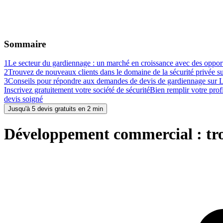
Sommaire
1
Le secteur du gardiennage : un marché en croissance avec des opport
2
Trouvez de nouveaux clients dans le domaine de la sécurité privée s
3
Conseils pour répondre aux demandes de devis de gardiennage sur 
Inscrivez gratuitement votre société de sécurité
Bien remplir votre profi
devis soigné
Jusqu'à 5 devis gratuits en 2 min
Développement commercial : trou