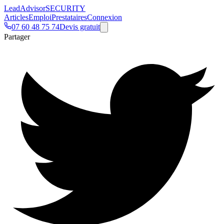
Lead
Advisor
SECURITY
Articles
Emploi
Prestataires
Connexion
07 60 48 75 74
Devis gratuit
Partager